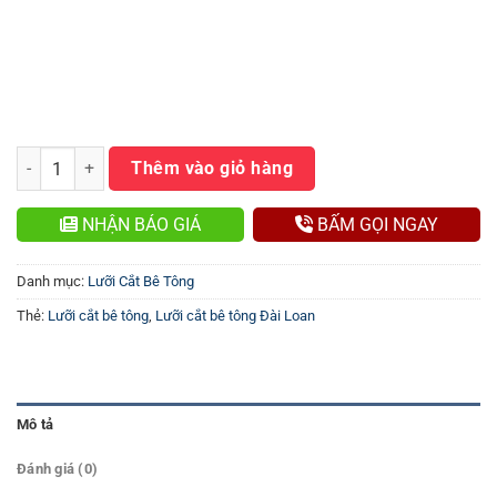
Lưỡi Cắt Bê Tông Đài Loan số lượng
Thêm vào giỏ hàng
NHẬN BÁO GIÁ
BẤM GỌI NGAY
Danh mục:
Lưỡi Cắt Bê Tông
Thẻ:
Lưỡi cắt bê tông
,
Lưỡi cắt bê tông Đài Loan
Mô tả
Đánh giá (0)