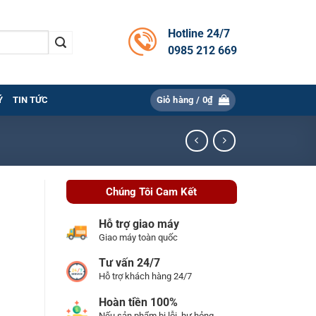
Hotline 24/7
0985 212 669
Ý
TIN TỨC
Giỏ hàng /
0
₫
Chúng Tôi Cam Kết
Hỗ trợ giao máy
Giao máy toàn quốc
Tư vấn 24/7
Hỗ trợ khách hàng 24/7
Hoàn tiền 100%
Nếu sản phẩm bị lỗi, hư hỏng