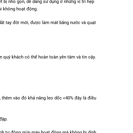
t bị nhỏ gọn, dễ dàng sử dụng ở những vị trí hẹp
hi không hoạt động.
dắt tay đời mới, được làm mát bằng nước và quạt
 quý khách có thể hoàn toàn yên tâm và tin cậy.
i, thêm vào đó khả năng leo dốc <40% đây là điều
đập.
ánh tự động giúp máy hoạt động mà không bị dính