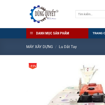
Bỏ
qua
Tìm
nội
kiếm:
dung
DANH MỤC SẢN PHẨM
TRANG 
MÁY XÂY DỰNG
/
Lu Dắt Tay
-11%