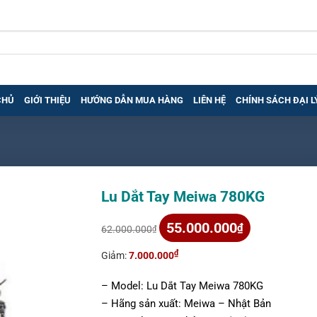
CHỦ
GIỚI THIỆU
HƯỚNG DẪN MUA HÀNG
LIÊN HỆ
CHÍNH SÁCH ĐẠI L
Lu Dắt Tay Meiwa 780KG
Giá
Giá
55.000.000
₫
62.000.000
₫
gốc
hiện
là:
tại
₫
Giảm:
7.000.000
62.000.000₫.
là:
55.000.000₫.
– Model: Lu Dắt Tay Meiwa 780KG
– Hãng sản xuất: Meiwa – Nhật Bản