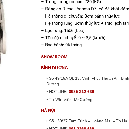
– Trọng lượng cơ bản: 780 (KG)
– Động cơ Diesel: Yanma D7 (có đề khởi độn
– Hệ thông di chuyển: Bơm bánh thủy lực
– Hệ thống rung: Bơm thủy lực + trục lệch tâ
– Lực rung: 1606 (Lbs)
– Tốc độ di chuyể: 0 ~ 3,5 (km/h)
– Bảo hành: 06 tháng
SHOW ROOM
BÌNH DƯƠNG
‣ Số 49/15A QL 13, Vĩnh Phú, Thuận An, Bìn
Dương
‣ HOTLINE:
0985 212 669
‣ Tư Vấn Viên: Mr.Cường
HÀ NỘI
‣ Số 139/27 Tam Trinh – Hoàng Mai – Tp Hà 
‣ HOTLINE:
098 2268 669