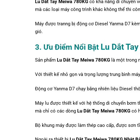
Lu Dắt Tay Meiwa 780KG
có khả năng di chuyển vớ
mà các loại máy công trình khác không thể thi côn
Máy được tranng bị động cơ Diesel Yanma D7 kèm 
gió.
Lu Dắt Ta
3. Ưu Điểm Nổi Bật
Sản phẩm
Lu Dắt Tay Meiwa 780KG
là một trong 
Với thiết kế nhỏ gọn và trọng lượng trung bình máy
Động cơ Yanma D7 chạy bằng nhiên liệu Diesel th
Máy lu được thiết kế với hệ thống di chuyển bơm t
mà chỉ có các dòng
Lu Dắt Tay Meiwa 780KG
có h
Bộ khung máy được làm thép cao cấp, được sơn tĩn
Ngoài ra thiết bị
Lu Dắt Tay Meiwa 780KG
Nhật B