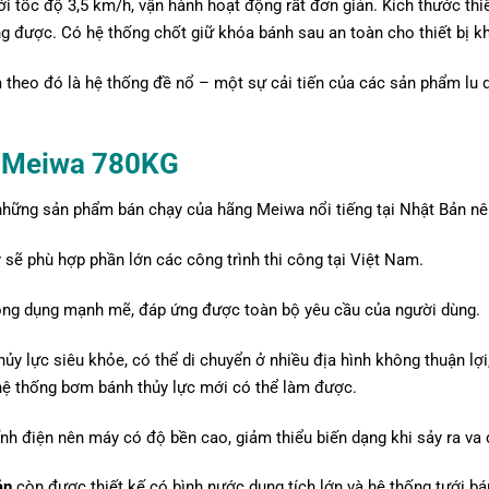
i tốc độ 3,5 km/h, vận hành hoạt động rất đơn giản. Kích thước thiế
g được. Có hệ thống chốt giữ khóa bánh sau an toàn cho thiết bị k
theo đó là hệ thống đề nổ – một sự cải tiến của các sản phẩm lu 
y Meiwa 780KG
những sản phẩm bán chạy của hãng Meiwa nổi tiếng tại Nhật Bản nên
 sẽ phù hợp phần lớn các công trình thi công tại Việt Nam.
ông dụng mạnh mẽ, đáp ứng được toàn bộ yêu cầu của người dùng.
hủy lực siêu khỏe, có thể di chuyển ở nhiều địa hình không thuận lợ
ệ thống bơm bánh thủy lực mới có thể làm được.
h điện nên máy có độ bền cao, giảm thiểu biến dạng khi sảy ra va 
ản
còn được thiết kế có bình nước dung tích lớn và hệ thống tưới b