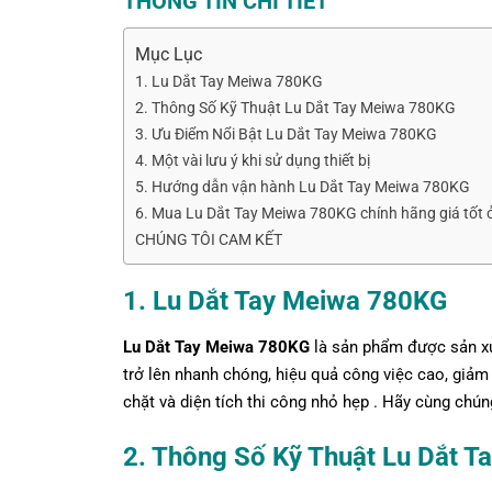
THÔNG TIN CHI TIẾT
Mục Lục
1. Lu Dắt Tay Meiwa 780KG
2. Thông Số Kỹ Thuật Lu Dắt Tay Meiwa 780KG
3. Ưu Điểm Nổi Bật Lu Dắt Tay Meiwa 780KG
4. Một vài lưu ý khi sử dụng thiết bị
5. Hướng dẫn vận hành Lu Dắt Tay Meiwa 780KG
6. Mua Lu Dắt Tay Meiwa 780KG chính hãng giá tốt 
CHÚNG TÔI CAM KẾT
1. Lu Dắt Tay Meiwa 780KG
Lu Dắt Tay Meiwa 780KG
là sản phẩm được sản xu
trở lên nhanh chóng, hiệu quả công việc cao, giảm
chặt và diện tích thi công nhỏ hẹp . Hãy cùng chú
2. Thông Số Kỹ Thuật
Lu Dắt T