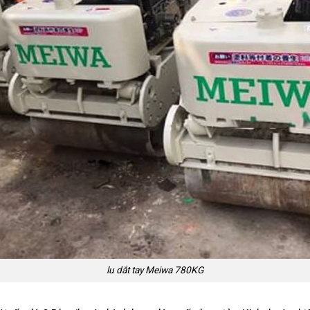
lu dắt tay Meiwa 780KG