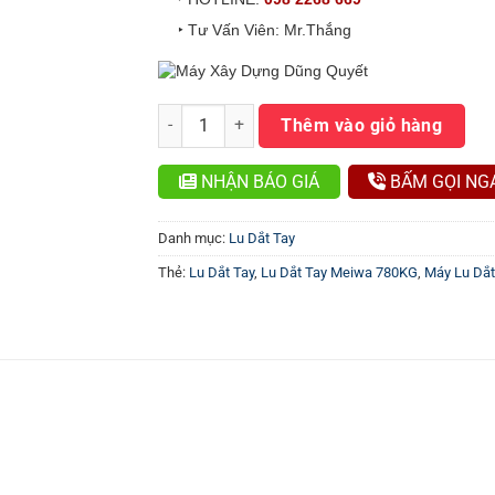
‣ Tư Vấn Viên: Mr.Thắng
Lu Dắt Tay Meiwa 780KG số lượng
Thêm vào giỏ hàng
NHẬN BÁO GIÁ
BẤM GỌI NG
Danh mục:
Lu Dắt Tay
Thẻ:
Lu Dắt Tay
,
Lu Dắt Tay Meiwa 780KG
,
Máy Lu Dắt