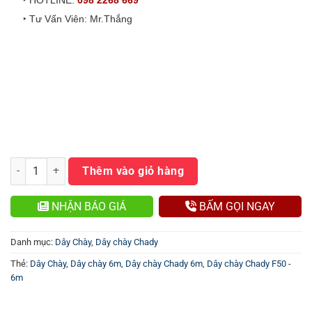
‣ HOTLINE:
098 2268 669
‣ Tư Vấn Viên: Mr.Thắng
Dây Chày Chady F50 – 6m số lượng
Thêm vào giỏ hàng
NHẬN BÁO GIÁ
BẤM GỌI NGAY
Danh mục:
Dây Chày
,
Dây chày Chady
Thẻ:
Dây Chày
,
Dây chày 6m
,
Dây chày Chady 6m
,
Dây chày Chady F50 -
6m