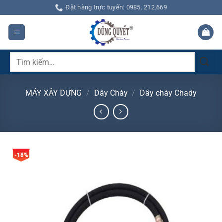
Bỏ
Đặt hàng trực tuyến: 0985. 212.669
qua
nội
dung
Tìm
kiếm:
MÁY XÂY DỰNG
/
Dây Chày
/
Dây chày Chady
-18%