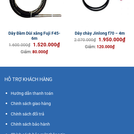
Dây Đầm Dùi xăng Fuji F45-
Dây chày Jinlong f70 – 4m
6m
Giá
Giá
1.950.000
₫
2.070.000
₫
Giá
Giá
1.520.000
₫
gốc
hiện
1.600.000
₫
Giảm:
120.000
₫
gốc
hiện
là:
tại
Giảm:
80.000
₫
là:
tại
2.070.000₫.
là:
1.600.000₫.
là:
1.9
1.520.000₫.
HỖ TRỢ KHÁCH HÀNG
Hướng dẫn thanh toán
Chinh sách giao hàng
Chính sách đổi trả
Chính sách bảo hành