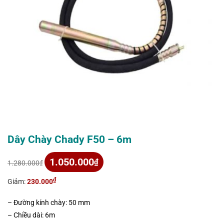
Dây Chày Chady F50 – 6m
Giá
Giá
1.050.000
₫
1.280.000
₫
gốc
hiện
là:
tại
₫
Giảm:
230.000
1.280.000₫.
là:
1.050.000₫.
– Đường kính chày: 50 mm
– Chiều dài: 6m