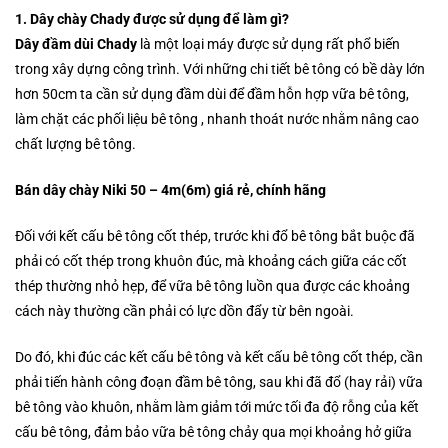
1. Dây chày Chady được sử dụng để làm gì?
Dây đầm dùi Chady
là một loại máy được sử dụng rất phổ biến
trong xây dựng công trình. Với những chi tiết bê tông có bề dày lớn
hơn 50cm ta cần sử dụng đầm dùi để đầm hỗn hợp vữa bê tông,
làm chặt các phối liệu bê tông , nhanh thoát nước nhằm nâng cao
chất lượng bê tông.
Bán dây chày Niki 50 – 4m(6m) giá rẻ, chính hãng
Đối với kết cấu bê tông cốt thép, trước khi đổ bê tông bắt buộc đã
phải có cốt thép trong khuôn đúc, mà khoảng cách giữa các cốt
thép thường nhỏ hẹp, để vữa bê tông luồn qua được các khoảng
cách này thường cần phải có lực dồn đẩy từ bên ngoài.
Do đó, khi đúc các kết cấu bê tông và kết cấu bê tông cốt thép, cần
phải tiến hành công đoạn đầm bê tông, sau khi đã đổ (hay rải) vữa
bê tông vào khuôn, nhằm làm giảm tới mức tối đa độ rỗng của kết
cấu bê tông, đảm bảo vữa bê tông chảy qua mọi khoảng hở giữa