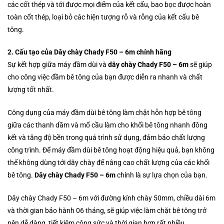
các cốt thép và tới được mọi điểm của kết cấu, bao bọc được hoàn
toàn cốt thép, loại bỏ các hiện tượng rỗ và rỗng của kết cấu bê
tông.
2. Cấu tạo của Dây chày Chady F50 – 6m chính hãng
Sự kết hợp giữa máy đầm dùi và
dây chày Chady F50 – 6m
sẽ giúp
cho công việc đầm bê tông của bạn được diễn ra nhanh và chất
lượng tốt nhất.
Công dụng của máy đầm dùi bê tông làm chặt hỗn hợp bê tông
giữa các thanh dầm và mố cầu làm cho khối bê tông nhanh đông
kết và tăng độ bền trong quá trình sử dụng, đảm bảo chất lượng
công trình. Để máy đầm dùi bê tông hoạt động hiệu quả, bạn không
thể không dùng tới dây chày để nâng cao chất lượng của các khối
bê tông.
Dây chày Chady F50 – 6m
chính là sự lựa chọn của bạn.
Dây chày Chady F50 – 6m với đường kính chày 50mm, chiều dài 6m
và thời gian bảo hành 06 tháng, sẽ giúp việc làm chặt bê tông trở
nên dễ dàng, tiết kiệm công sức và thời gian hơn rất nhiều.