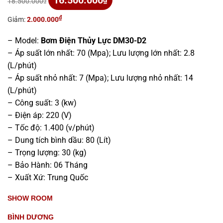
16.500.000
₫
18.500.000
₫
gốc
hiện
là:
tại
₫
Giảm:
2.000.000
18.500.000₫.
là:
16.500.000₫.
– Model:
Bơm Điện Thủy Lực DM30-D2
– Áp suất lớn nhất: 70 (Mpa); Lưu lượng lớn nhất: 2.8
(L/phút)
– Áp suất nhỏ nhất: 7 (Mpa); Lưu lượng nhỏ nhất: 14
(L/phút)
– Công suất: 3 (kw)
– Điện áp: 220 (V)
– Tốc độ: 1.400 (v/phút)
– Dung tích bình dầu: 80 (Lít)
– Trọng lượng: 30 (kg)
– Bảo Hành: 06 Tháng
– Xuất Xứ: Trung Quốc
SHOW ROOM
BÌNH DƯƠNG