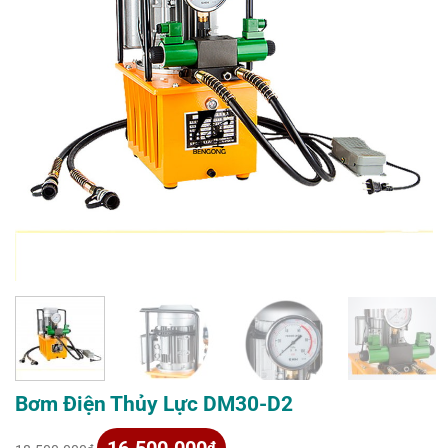
Bơm Điện Thủy Lực DM30-D2
Giá
Giá